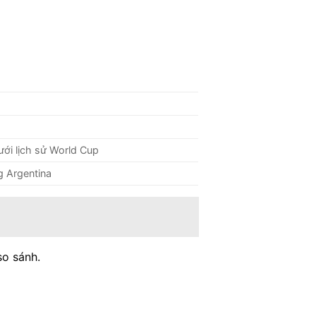
ưới lịch sử World Cup
g Argentina
so sánh.