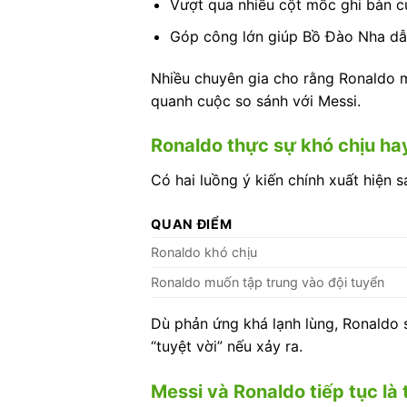
Vượt qua nhiều cột mốc ghi bàn 
Góp công lớn giúp Bồ Đào Nha dẫ
Nhiều chuyên gia cho rằng Ronaldo m
quanh cuộc so sánh với Messi.
Ronaldo thực sự khó chịu ha
Có hai luồng ý kiến chính xuất hiện s
QUAN ĐIỂM
Ronaldo khó chịu
Ronaldo muốn tập trung vào đội tuyển
Dù phản ứng khá lạnh lùng, Ronaldo 
“tuyệt vời” nếu xảy ra.
Messi và Ronaldo tiếp tục l