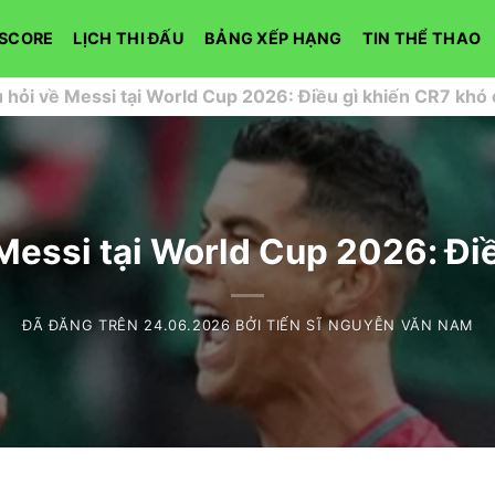
ESCORE
LỊCH THI ĐẤU
BẢNG XẾP HẠNG
TIN THỂ THAO
 hỏi về Messi tại World Cup 2026: Điều gì khiến CR7 khó 
Messi tại World Cup 2026: Đi
ĐÃ ĐĂNG TRÊN
24.06.2026
BỞI
TIẾN SĨ NGUYỄN VĂN NAM