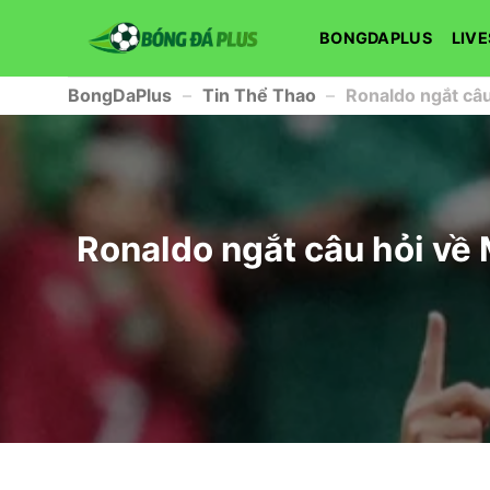
Chuyển
đến
BONGDAPLUS
LIV
nội
dung
BongDaPlus
–
Tin Thể Thao
–
Ronaldo ngắt câu
Ronaldo ngắt câu hỏi về 