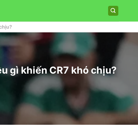
chịu?
ều gì khiến CR7 khó chịu?