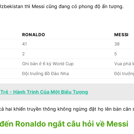
Uzbekistan thì Messi cũng đang có phong độ ấn tượng.
RONALDO
MESSI
41
38
2
5
Ghi bàn ở 6 kỳ World Cup
Vua phá l
Đội trưởng Bồ Đào Nha
Đội trưởn
Trẻ - Hành Trình Của Một Biểu Tượng
 cả hai khiến truyền thông không ngừng đặt họ lên bàn cân 
đến Ronaldo ngắt câu hỏi về Messi