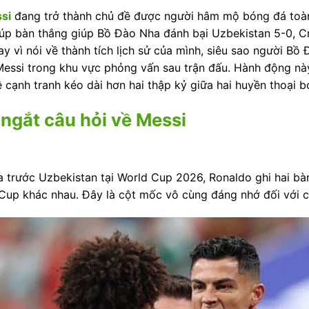
si
đang trở thành chủ đề được người hâm mộ bóng đá toàn
đúp bàn thắng giúp Bồ Đào Nha đánh bại Uzbekistan 5-0, Cri
y vì nói về thành tích lịch sử của mình, siêu sao người Bồ Đ
 Messi trong khu vực phỏng vấn sau trận đấu. Hành động nà
cạnh tranh kéo dài hơn hai thập kỷ giữa hai huyền thoại bó
ngắt câu hỏi về Messi
trước Uzbekistan tại World Cup 2026, Ronaldo ghi hai bàn 
 Cup khác nhau. Đây là cột mốc vô cùng đáng nhớ đối với ch