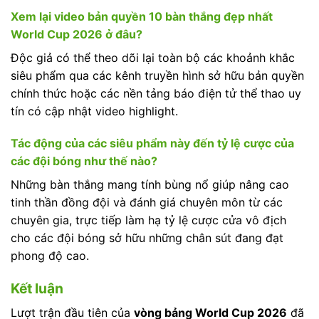
Xem lại video bản quyền 10 bàn thắng đẹp nhất
World Cup 2026 ở đâu?
Độc giả có thể theo dõi lại toàn bộ các khoảnh khắc
siêu phẩm qua các kênh truyền hình sở hữu bản quyền
chính thức hoặc các nền tảng báo điện tử thể thao uy
tín có cập nhật video highlight.
Tác động của các siêu phẩm này đến tỷ lệ cược của
các đội bóng như thế nào?
Những bàn thắng mang tính bùng nổ giúp nâng cao
tinh thần đồng đội và đánh giá chuyên môn từ các
chuyên gia, trực tiếp làm hạ tỷ lệ cược cửa vô địch
cho các đội bóng sở hữu những chân sút đang đạt
phong độ cao.
Kết luận
Lượt trận đầu tiên của
vòng bảng World Cup 2026
đã