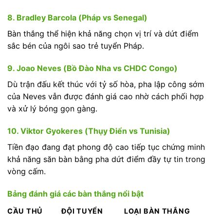
8. Bradley Barcola (Pháp vs Senegal)
Bàn thắng thể hiện khả năng chọn vị trí và dứt điểm
sắc bén của ngôi sao trẻ tuyển Pháp.
9. Joao Neves (Bồ Đào Nha vs CHDC Congo)
Dù trận đấu kết thúc với tỷ số hòa, pha lập công sớm
của Neves vẫn được đánh giá cao nhờ cách phối hợp
và xử lý bóng gọn gàng.
10. Viktor Gyokeres (Thụy Điển vs Tunisia)
Tiền đạo đang đạt phong độ cao tiếp tục chứng minh
khả năng săn bàn bằng pha dứt điểm đầy tự tin trong
vòng cấm.
Bảng đánh giá các bàn thắng nổi bật
CẦU THỦ
ĐỘI TUYỂN
LOẠI BÀN THẮNG