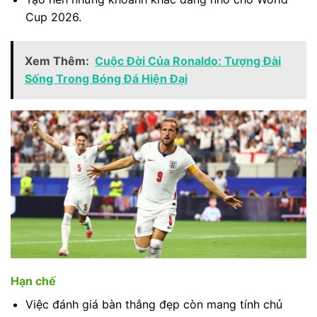
Cup 2026.
Xem Thêm:
Cuộc Đời Của Ronaldo: Tượng Đài
Sống Trong Bóng Đá Hiện Đại
Hạn chế
Việc đánh giá bàn thắng đẹp còn mang tính chủ