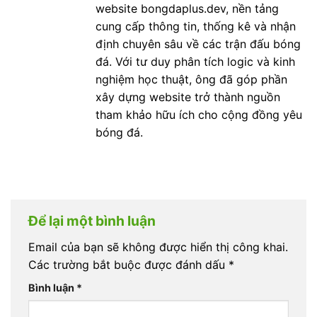
website bongdaplus.dev, nền tảng
cung cấp thông tin, thống kê và nhận
định chuyên sâu về các trận đấu bóng
đá. Với tư duy phân tích logic và kinh
nghiệm học thuật, ông đã góp phần
xây dựng website trở thành nguồn
tham khảo hữu ích cho cộng đồng yêu
bóng đá.
Để lại một bình luận
Email của bạn sẽ không được hiển thị công khai.
Các trường bắt buộc được đánh dấu
*
Bình luận
*