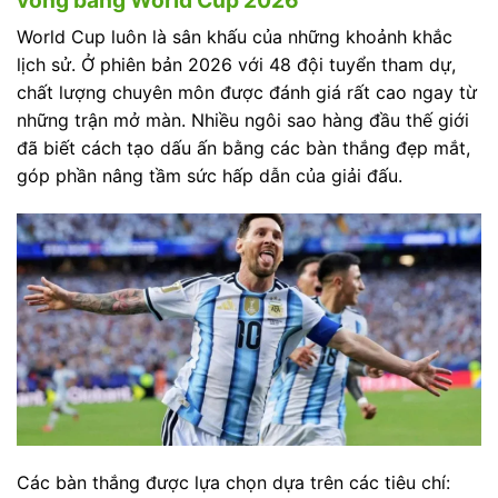
World Cup luôn là sân khấu của những khoảnh khắc
lịch sử. Ở phiên bản 2026 với 48 đội tuyển tham dự,
chất lượng chuyên môn được đánh giá rất cao ngay từ
những trận mở màn. Nhiều ngôi sao hàng đầu thế giới
đã biết cách tạo dấu ấn bằng các bàn thắng đẹp mắt,
góp phần nâng tầm sức hấp dẫn của giải đấu.
Các bàn thắng được lựa chọn dựa trên các tiêu chí: