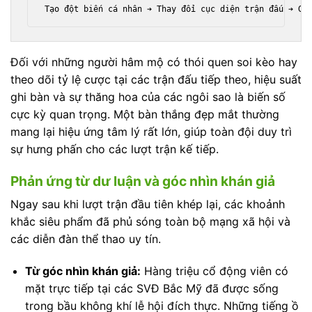
Đối với những người hâm mộ có thói quen soi kèo hay
theo dõi tỷ lệ cược tại các trận đấu tiếp theo, hiệu suất
ghi bàn và sự thăng hoa của các ngôi sao là biến số
cực kỳ quan trọng. Một bàn thắng đẹp mắt thường
mang lại hiệu ứng tâm lý rất lớn, giúp toàn đội duy trì
sự hưng phấn cho các lượt trận kế tiếp.
Phản ứng từ dư luận và góc nhìn khán giả
Ngay sau khi lượt trận đầu tiên khép lại, các khoảnh
khắc siêu phẩm đã phủ sóng toàn bộ mạng xã hội và
các diễn đàn thể thao uy tín.
Từ góc nhìn khán giả:
Hàng triệu cổ động viên có
mặt trực tiếp tại các SVĐ Bắc Mỹ đã được sống
trong bầu không khí lễ hội đích thực. Những tiếng ồ