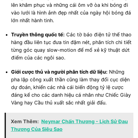
lên khâm phục và những cái ôm vỡ òa khi bóng đi
vào lưới là hình ảnh đẹp nhất của ngày hội bóng đá
lớn nhất hành tinh.
Truyền thông quốc tế:
Các tờ báo điện tử thể thao
hàng đầu liên tục đưa tin đậm nét, phân tích chi tiết
từng góc quay slow-motion để mổ xẻ kỹ thuật dứt
điểm của các ngôi sao.
Giới cược thủ và người phân tích dữ liệu:
Những
pha lập công xuất thần cũng làm thay đổi cục diện
dự đoán, khiến các nhà cái biến động tỷ lệ cược
đáng kể cho các danh hiệu cá nhân như Chiếc Giày
Vàng hay Cầu thủ xuất sắc nhất giải đấu.
Xem Thêm:
Neymar Chấn Thương - Lịch Sử Đau
Thương Của Siêu Sao