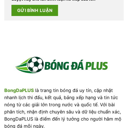
BongDaPLUS
là trang tin bóng đá uy tín, cập nhật
nhanh lịch thi đấu, kết quả, bảng xếp hạng và tin tức
nóng từ các giải lớn trong nước và quốc tế. Với bài
phân tích, nhận định chuyên sâu và dữ liệu chuẩn xác,
BongDaPLUS là điểm đến lý tưởng cho người hâm mộ
bóng đá mỗi ngày.