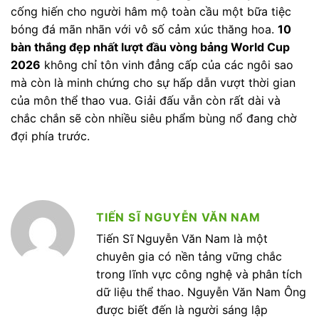
cống hiến cho người hâm mộ toàn cầu một bữa tiệc
bóng đá mãn nhãn với vô số cảm xúc thăng hoa.
10
bàn thắng đẹp nhất lượt đầu vòng bảng World Cup
2026
không chỉ tôn vinh đẳng cấp của các ngôi sao
mà còn là minh chứng cho sự hấp dẫn vượt thời gian
của môn thể thao vua. Giải đấu vẫn còn rất dài và
chắc chắn sẽ còn nhiều siêu phẩm bùng nổ đang chờ
đợi phía trước.
TIẾN SĨ NGUYỄN VĂN NAM
Tiến Sĩ Nguyễn Văn Nam là một
chuyên gia có nền tảng vững chắc
trong lĩnh vực công nghệ và phân tích
dữ liệu thể thao. Nguyễn Văn Nam Ông
được biết đến là người sáng lập